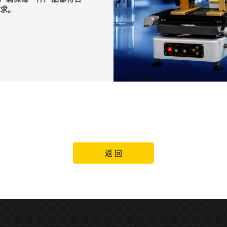
需求。
返 回