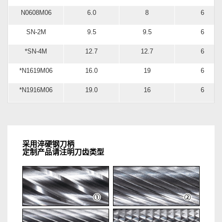
N0608M06
6.0
8
6
SN-2M
9.5
9.5
6
*SN-4M
12.7
12.7
6
*N1619M06
16.0
19
6
*N1916M06
19.0
16
6
采用淬硬钢刀柄
定制产品请注明刀齿类型