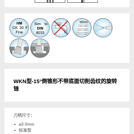
WKN型-15°倒锥形不带底面切削齿纹的旋转
锉
刀柄尺寸：
⌀3.0mm
标准型