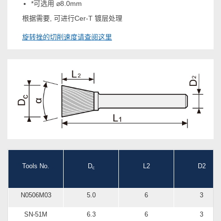
*可选用 ⌀8.0mm
根据需要, 可进行Cer-T 镀层处理
旋转挫的切削速度请查阅这里
Tools No.
D
L2
D2
c
N0506M03
5.0
6
3
SN-51M
6.3
6
3